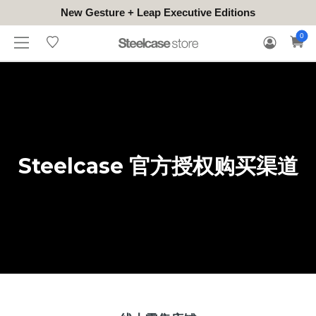
New Gesture + Leap Executive Editions
WHERE
HONGKONG
FOR
WARRANTY
0
CONTACT
TO
(EN/中文)
BUSINESS
CLAIM
TRY
Steelcase 官方授权购买渠道