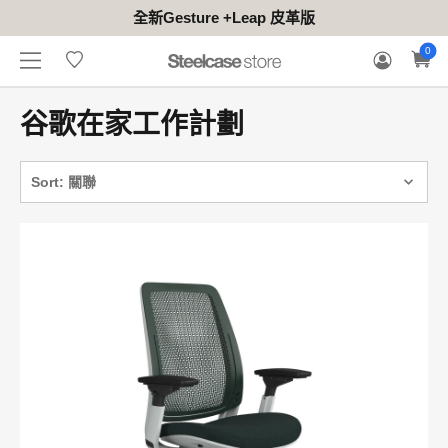
全新Gesture +Leap 皮革版
香港
登
聯
嘗
商
保
願
0
（英
入
絡
試
用
固
望
ENG
文/
/
我
地
方
索
清
中
註
們
點
案
賠
單
文）
冊
谷歌在家工作計劃
Sort: 關聯