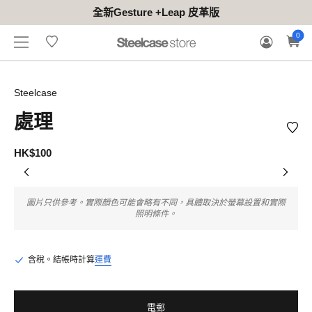
全新Gesture +Leap 皮革版
香港
登
聯
嘗
商
保
願
0
（英
入
絡
試
用
固
望
ENG
文/
/
我
地
方
索
清
中
註
們
點
案
賠
單
文）
冊
Steelcase
處理
HK$100
圖片只供參考。實際顏色可能會略有不同，具體取決於螢幕設置和實際
照明條件。
含稅。結帳時計算
運費
電郵