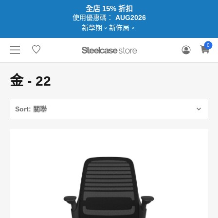
全店 15% 折扣
使用優惠碼：
AUG2026
新學期。新佈局。
香港
登
聯
嘗
商
保
願
0
（英
入
絡
試
用
固
望
ENG
文/
/
我
地
方
索
清
中
註
們
點
案
賠
單
文）
冊
金 - 22
Sort: 關聯